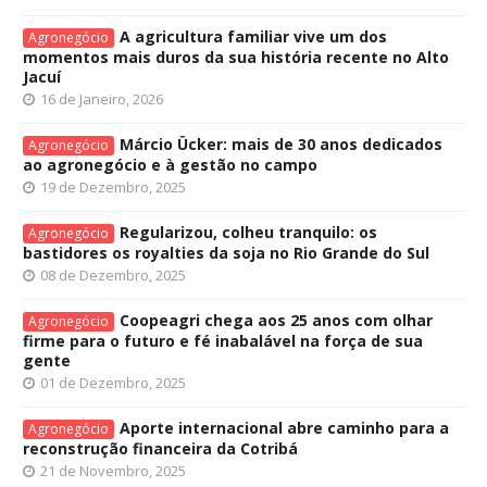
A agricultura familiar vive um dos
Agronegócio
momentos mais duros da sua história recente no Alto
Jacuí
16 de Janeiro, 2026
Márcio Ücker: mais de 30 anos dedicados
Agronegócio
ao agronegócio e à gestão no campo
19 de Dezembro, 2025
Regularizou, colheu tranquilo: os
Agronegócio
bastidores os royalties da soja no Rio Grande do Sul
08 de Dezembro, 2025
Coopeagri chega aos 25 anos com olhar
Agronegócio
firme para o futuro e fé inabalável na força de sua
gente
01 de Dezembro, 2025
Aporte internacional abre caminho para a
Agronegócio
reconstrução financeira da Cotribá
21 de Novembro, 2025