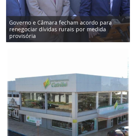
Governo e Câmara fecham acordo para
C
renegociar dívidas rurais por medida
a
provisória
c