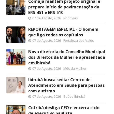
Comaja mantém projeto original e
prepara início da pavimentação da
ERS-451 e ERS-510
07 de Agosto, 2026
Rodovias
REPORTAGEM ESPECIAL - O homem
que liga todos os capítulos
07 de Agosto, 2026
Fortaleza dos Valos
Nova diretoria do Conselho Municipal
dos Direitos da Mulher é apresentada
em Ibirubá
07 de Agosto, 2026
Mês da Mulher
Ibirubá busca sediar Centro de
Atendimento em Saúde para pessoas
com autismo
07 de Agosto, 2026
Saúde Ibirubá
Cotribá desliga CEO e encerra ciclo
de executivo paulista