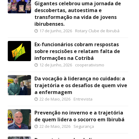
Gigantes celebrou uma jornada de
descobertas, autoestima e
transformação na vida de jovens
ibirubenses.
17 de Junho, 2026
Rotary Clube de Ibirubá
Ex-funcionários cobram respostas
sobre rescisões e relatam falta de
informações na Cotribá
12 de Junho, 2026
cooperativismo
Da vocação à liderança no cuidado: a
trajetória e os desafios de quem vive
a enfermagem
22 de Maio, 2026
Entrevista
Prevenção no inverno e a trajetória
de quem lidera o socorro em Ibirubá
22 de Maio, 2026
Segurança