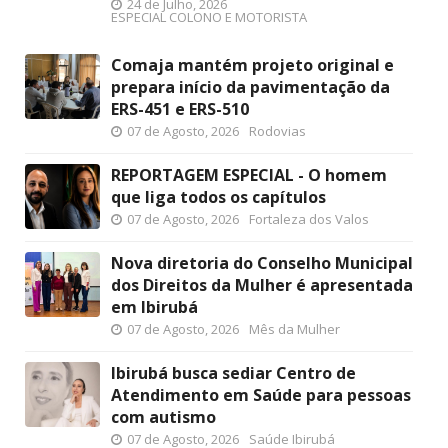
24 de Julho, 2026
ESPECIAL COLONO E MOTORISTA
Comaja mantém projeto original e
prepara início da pavimentação da
ERS-451 e ERS-510
07 de Agosto, 2026
Rodovias
REPORTAGEM ESPECIAL - O homem
que liga todos os capítulos
07 de Agosto, 2026
Fortaleza dos Valos
Nova diretoria do Conselho Municipal
dos Direitos da Mulher é apresentada
em Ibirubá
07 de Agosto, 2026
Mês da Mulher
Ibirubá busca sediar Centro de
Atendimento em Saúde para pessoas
com autismo
07 de Agosto, 2026
Saúde Ibirubá