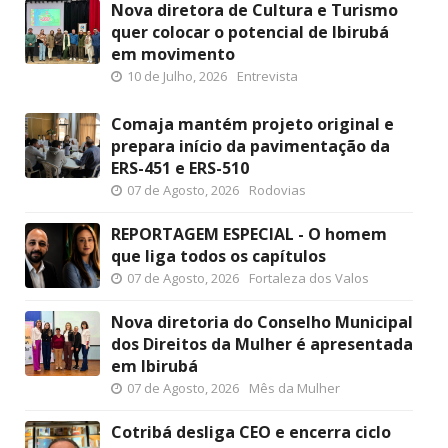
Nova diretora de Cultura e Turismo
quer colocar o potencial de Ibirubá
em movimento
10 de Julho, 2026
Entrevista
Comaja mantém projeto original e
prepara início da pavimentação da
ERS-451 e ERS-510
07 de Agosto, 2026
Rodovias
REPORTAGEM ESPECIAL - O homem
que liga todos os capítulos
07 de Agosto, 2026
Fortaleza dos Valos
Nova diretoria do Conselho Municipal
dos Direitos da Mulher é apresentada
em Ibirubá
07 de Agosto, 2026
Mês da Mulher
Cotribá desliga CEO e encerra ciclo