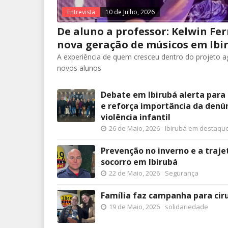
Entrevista
10 de Julho, 2026
De aluno a professor: Kelwin Fe
nova geração de músicos em Ibi
A experiência de quem cresceu dentro do projeto a
novos alunos
Debate em Ibirubá alerta para 
e reforça importância da denú
violência infantil
26 de Maio, 2026
Ibirubá em destaqu
Prevenção no inverno e a traje
socorro em Ibirubá
22 de Maio, 2026
Segurança
Família faz campanha para cir
19 de Maio, 2026
solidariedade