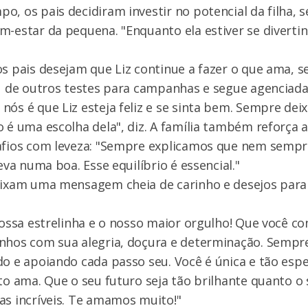
o, os pais decidiram investir no potencial da filha,
m-estar da pequena. "Enquanto ela estiver se divertin
.
os pais desejam que Liz continue a fazer o que ama, 
ou de outros testes para campanhas e segue agenciad
nós é que Liz esteja feliz e se sinta bem. Sempre dei
o é uma escolha dela", diz. A família também reforça 
afios com leveza: "Sempre explicamos que nem sempre
leva numa boa. Esse equilíbrio é essencial."
eixam uma mensagem cheia de carinho e desejos para
 nossa estrelinha e o nosso maior orgulho! Que você co
inhos com sua alegria, doçura e determinação. Sempr
do e apoiando cada passo seu. Você é única e tão espe
nto ama. Que o seu futuro seja tão brilhante quanto o 
as incríveis. Te amamos muito!"