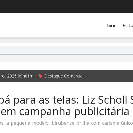
Início
Edito
eiro, 2025 09h01m
Destaque Comercial
mer- Repórter Rádio Cidade 104.9
bá para as telas: Liz Scholl
 em campanha publicitária
, a pequena modelo ibirubense brilha com carisma único,