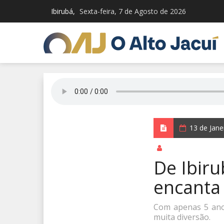
Ibirubá,
Sexta-feira, 7 de Agosto de 2026
13 de Jan
por Jardel Schem
De Ibiru
encanta
Com apenas 5 anos
muita diversão.