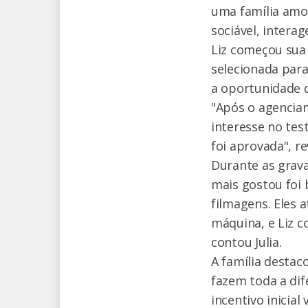
uma família amor
sociável, intera
Liz começou sua
selecionada para
a oportunidade 
"Após o agencia
interesse no tes
foi aprovada", r
Durante as grava
mais gostou foi
filmagens. Eles 
máquina, e Liz c
contou Julia.
A família destac
fazem toda a dif
incentivo inicia