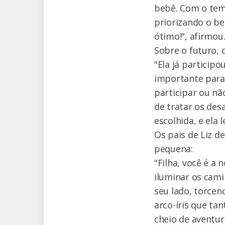
bebê. Com o temp
priorizando o be
ótimo!", afirmou
Sobre o futuro, 
"Ela já particip
importante para 
participar ou nã
de tratar os des
escolhida, e ela 
Os pais de Liz d
pequena:
"Filha, você é a
iluminar os cam
seu lado, torcen
arco-íris que ta
cheio de aventur