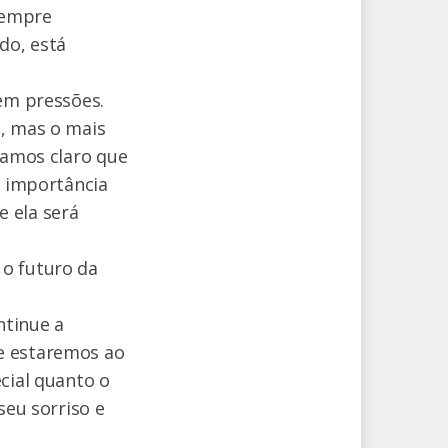
 sempre
do, está
sem pressões.
a, mas o mais
xamos claro que
a importância
 ela será
 o futuro da
ntinue a
e estaremos ao
cial quanto o
seu sorriso e