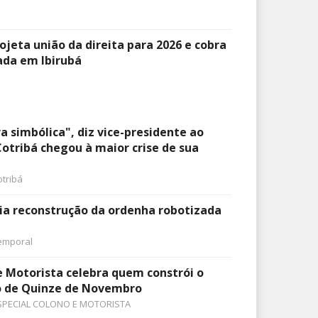
ojeta união da direita para 2026 e cobra
ada em Ibirubá
a simbólica", diz vice-presidente ao
Cotribá chegou à maior crise de sua
otribá
icia reconstrução da ordenha robotizada
emporal
e Motorista celebra quem constrói o
 de Quinze de Novembro
SPECIAL COLONO E MOTORISTA