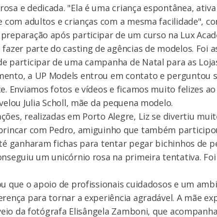
osa e dedicada. "Ela é uma criança espontânea, ativa
ge com adultos e crianças com a mesma facilidade", c
 preparação após participar de um curso na Lux Acad
 fazer parte do casting de agências de modelos. Foi 
de participar de uma campanha de Natal para as Loja
mento, a UP Models entrou em contato e perguntou 
te. Enviamos fotos e vídeos e ficamos muito felizes ao
evelou Julia Scholl, mãe da pequena modelo.
ções, realizadas em Porto Alegre, Liz se divertiu muit
 brincar com Pedro, amiguinho que também participo
até ganharam fichas para tentar pegar bichinhos de 
onseguiu um unicórnio rosa na primeira tentativa. Foi 
ou que o apoio de profissionais cuidadosos e um ambi
erença para tornar a experiência agradável. A mãe ex
l veio da fotógrafa Elisângela Zamboni, que acompanha