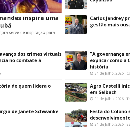
rnandes inspira uma
Carlos Jandrey pr
rubá
gestão mais ous
gora serve de inspiração para
avanço dos crimes virtuais
"A governança er
ncia no combate à
explicar como a 
história
e
31 de Julho, 2026
C
tória de quem lidera o
Agro Castelli in
em Selbach
31 de Julho, 2026
T
urgia de Janete Schwanke
Festa do Colono 
desenvolvimento
31 de Julho, 2026
E