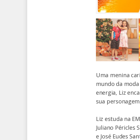
Uma menina cari
mundo da moda e 
energia, Liz enc
sua personagem 
Liz estuda na EME
Juliano Péricles 
e José Eudes San