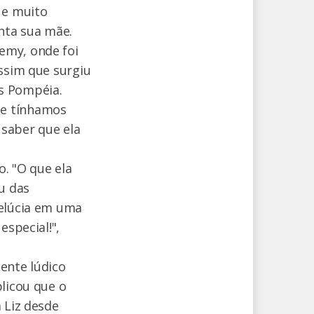
 e muito
onta sua mãe.
emy, onde foi
assim que surgiu
s Pompéia.
se tínhamos
 saber que ela
o. "O que ela
u das
pelúcia em uma
especial!",
ente lúdico
plicou que o
 Liz desde