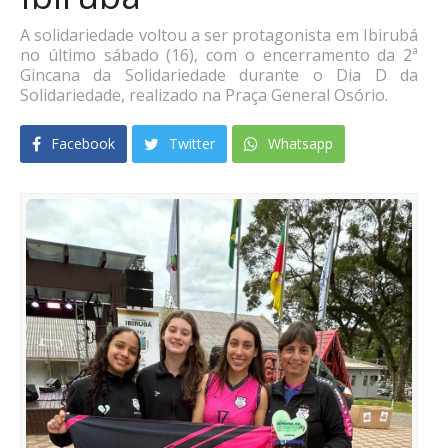
A solidariedade voltou a ser protagonista em Ibirubá
no último sábado (16), com o encerramento da 2ª
Gincana da Solidariedade durante o Dia D da
Solidariedade, realizado na Praça General Osório.
Facebook
Twitter
Whatsapp