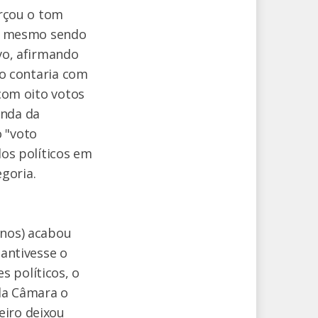
orçou o tom
al, mesmo sendo
ivo, afirmando
ão contaria com
 com oito votos
enda da
 "voto
dos políticos em
goria.
anos) acabou
mantivesse o
 políticos, o
da Câmara o
eiro deixou