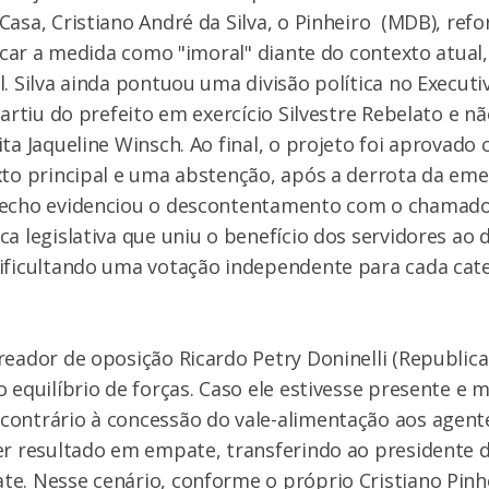
Casa, Cristiano André da Silva, o Pinheiro (MDB), ref
ificar a medida como "imoral" diante do contexto atu
l. Silva ainda pontuou uma divisão política no Execut
partiu do prefeito em exercício Silvestre Rebelato e n
ita Jaqueline Winsch. Ao final, o projeto foi aprovado
xto principal e uma abstenção, após a derrota da em
fecho evidenciou o descontentamento com o chamado
ca legislativa que uniu o benefício dos servidores ao 
ificultando uma votação independente para cada cate
reador de oposição Ricardo Petry Doninelli (Republic
o equilíbrio de forças. Caso ele estivesse presente e 
ontrário à concessão do vale-alimentação aos agentes
er resultado em empate, transferindo ao presidente 
e. Nesse cenário, conforme o próprio Cristiano Pinh