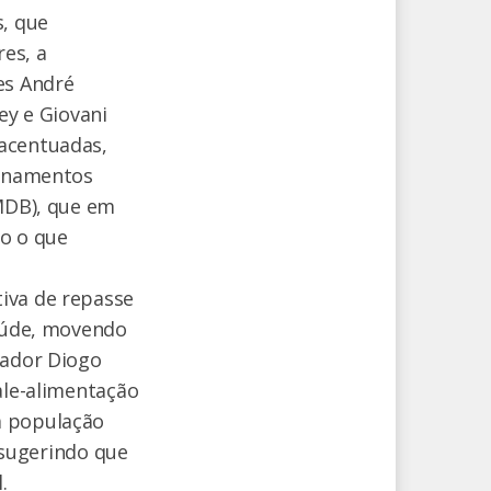
s, que
es, a
es André
ey e Giovani
 acentuadas,
ionamentos
(MDB), que em
do o que
iva de repasse
saúde, movendo
eador Diogo
ale-alimentação
a população
, sugerindo que
.