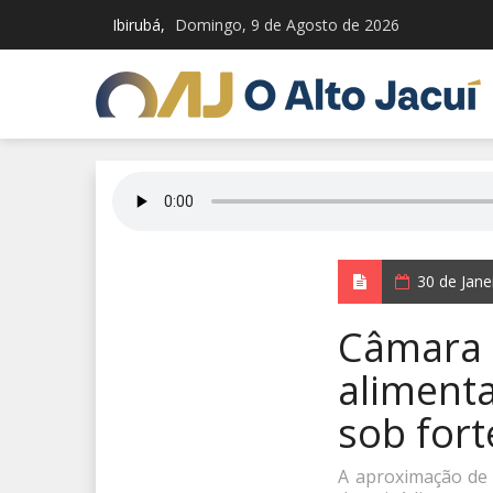
Ibirubá,
Domingo, 9 de Agosto de 2026
30 de Jan
Câmara d
alimenta
sob fort
A aproximação de 