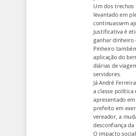
Um dos trechos m
levantado em ple
continuassem aj
justificativa é e
ganhar dinheiro 
Pinheiro também
aplicação do ben
diárias de viage
servidores.
Já André Ferreir
a classe polític
apresentado em 
prefeito em exer
vereador, a muda
desconfiança da
O impacto social