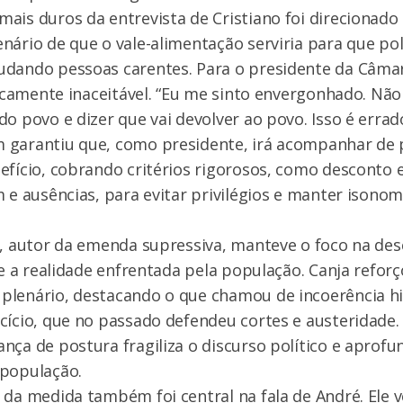
ais duros da entrevista de Cristiano foi direcionad
nário de que o vale-alimentação serviria para que pol
udando pessoas carentes. Para o presidente da Câmar
ticamente inaceitável. “Eu me sinto envergonhado. Não 
do povo e dizer que vai devolver ao povo. Isso é errad
 garantiu que, como presidente, irá acompanhar de 
efício, cobrando critérios rigorosos, como desconto
m e ausências, para evitar privilégios e manter isono
a, autor da emenda supressiva, manteve o foco na de
a e a realidade enfrentada pela população. Canja refor
plenário, destacando o que chamou de incoerência hi
cício, que no passado defendeu cortes e austeridade.
nça de postura fragiliza o discurso político e aprofu
 população.
 da medida também foi central na fala de André. Ele vo