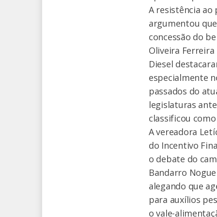
A resistência ao
argumentou que, 
concessão do ben
Oliveira Ferreir
Diesel destacara
especialmente no
passados do atua
legislaturas ant
classificou como
A vereadora Letí
do Incentivo Fin
o debate do camp
Bandarro Nogueir
alegando que ag
para auxílios pe
o vale-alimentaçã