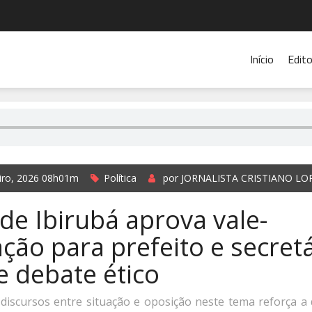
Início
Edito
eiro, 2026 08h01m
Política
por JORNALISTA CRISTIANO LO
e Ibirubá aprova vale-
ção para prefeito e secret
e debate ético
discursos entre situação e oposição neste tema reforça a 