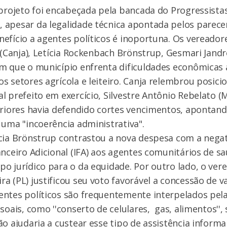
 projeto foi encabeçada pela bancada do Progressista
apesar da legalidade técnica apontada pelos parecer
efício a agentes políticos é inoportuna. Os vereador
a (Canja), Letícia Rockenbach Brönstrup, Gesmari Jandr
m que o município enfrenta dificuldades econômicas
s setores agrícola e leiteiro. Canja relembrou posic
l prefeito em exercício, Silvestre Antônio Rebelato 
eriores havia defendido cortes vencimentos, apontan
 uma "incoerência administrativa".
cia Brönstrup contrastou a nova despesa com a negat
anceiro Adicional (IFA) aos agentes comunitários de 
o jurídico para o da equidade. Por outro lado, o ver
a (PL) justificou seu voto favorável a concessão de v
entes políticos são frequentemente interpelados pel
ssoais, como ''conserto de celulares, gas, alimentos''
o ajudaria a custear esse tipo de assistência informal