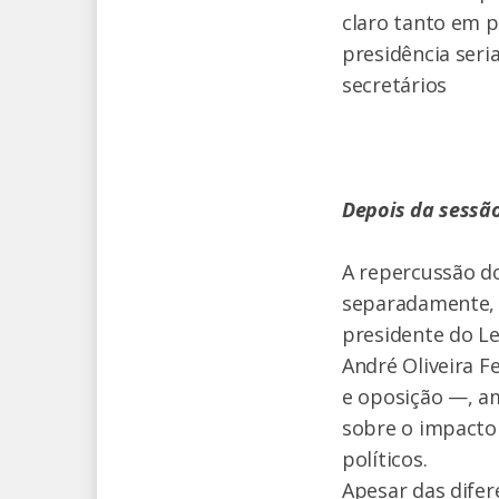
claro tanto em p
presidência seria
secretários
Depois da sessão
A repercussão d
separadamente, d
presidente do Leg
André Oliveira F
e oposição —, a
sobre o impacto 
políticos.
Apesar das difer