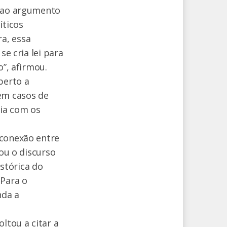
o ao argumento
íticos
a, essa
se cria lei para
o”, afirmou.
perto a
 em casos de
mia com os
sconexão entre
çou o discurso
stórica do
 Para o
nda a
ltou a citar a