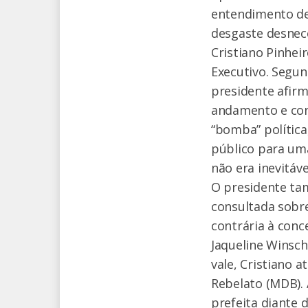
entendimento de
desgaste desnec
Cristiano Pinheir
Executivo. Segun
presidente afir
andamento e con
“bomba” política
público para uma
não era inevitáve
O presidente tam
consultada sobre
contrária à conc
Jaqueline Winsch
vale, Cristiano a
Rebelato (MDB). 
prefeita diante 