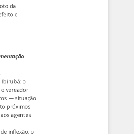
voto da
efeito e
limentação
,
 Ibirubá: o
e o vereador
tos — situação
ito próximos
 aos agentes
de inflexão: o