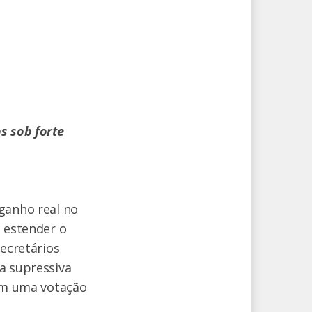
s sob forte
ganho real no
o estender o
secretários
a supressiva
 em uma votação