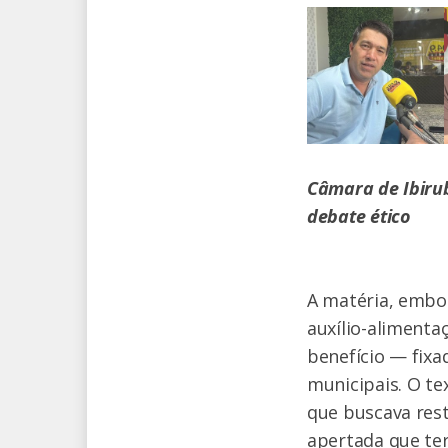
Câmara de Ibirub
debate ético
A matéria, embor
auxílio-alimenta
benefício — fixa
municipais. O te
que buscava rest
apertada que ter