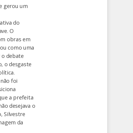
 e gerou um
ativa do
ave. O
com obras em
onou como uma
r o debate
o, o desgaste
lítica.
não foi
siciona
que a prefeita
 não desejava o
, Silvestre
 imagem da