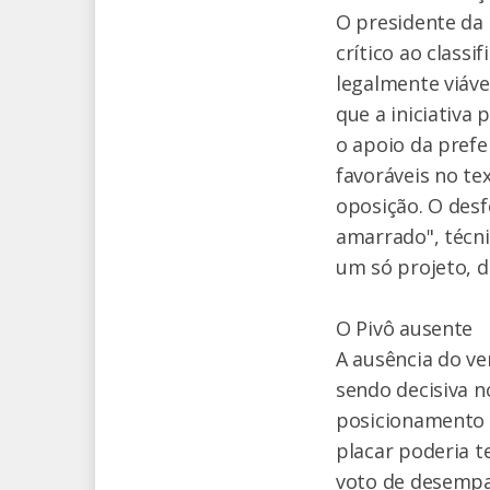
O presidente da 
crítico ao class
legalmente viáve
que a iniciativa 
o apoio da prefe
favoráveis no te
oposição. O des
amarrado", técni
um só projeto, d
O Pivô ausente
A ausência do ve
sendo decisiva n
posicionamento c
placar poderia t
voto de desempat