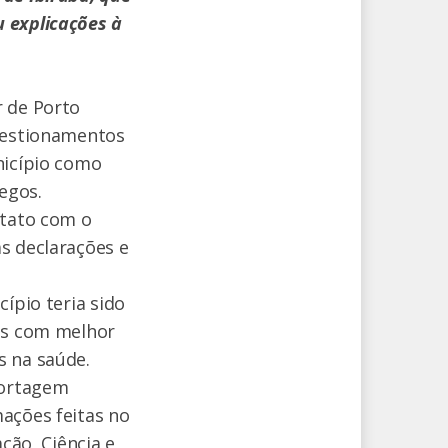
 explicações à
r de Porto
questionamentos
nicípio como
egos.
ntato com o
s declarações e
ípio teria sido
gos com melhor
s na saúde.
portagem
ações feitas no
ção, Ciência e