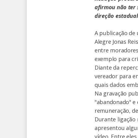
afirmou não ter 
direção estadual
A publicação de 
Alegre Jonas Rei
entre moradores 
exemplo para cr
Diante da reperc
vereador para en
quais dados emb
Na gravação publ
"abandonado" e c
remuneração, de 
Durante ligação 
apresentou algun
vídeo. Entre eles