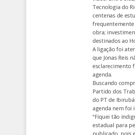
Tecnologia do Ri
centenas de estu
frequentemente 
obra; investimen
destinados ao Ho
A ligação foi at
que Jonas Reis n
esclarecimento 
agenda.
Buscando compree
Partido dos Tra
do PT de Ibirubá
agenda nem foi 
"Fiquei tão indi
estadual para pe
publicado, pois