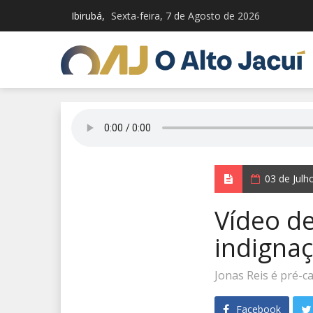
Ibirubá,
Sexta-feira, 7 de Agosto de 2026
03 de Jul
Vídeo d
indignaç
Jonas Reis é pré-c
Facebook