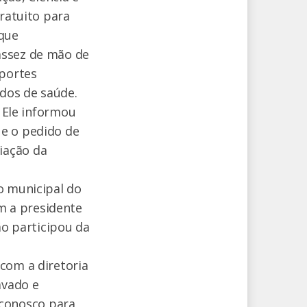
gratuito para
 que
assez de mão de
aportes
ados de saúde.
. Ele informou
ue o pedido de
iação da
o municipal do
m a presidente
ão participou da
com a diretoria
avado e
conosco para