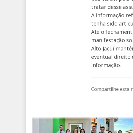
tratar desse ass
A informação re
tenha sido articu
Até o fechamento
manifestação so
Alto Jacuí manté
eventual direito
informação.
Compartilhe esta n