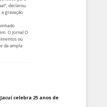
al", declarou.
 a gravação
minhado
m. O Jornal O
cimentos ou
 e da ampla
acuí celebra 25 anos de