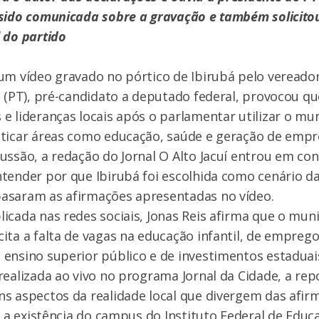
sido comunicada sobre a gravação e também solicitou
 do partido
um vídeo gravado no pórtico de Ibirubá pelo vereado
s (PT), pré-candidato a deputado federal, provocou 
e lideranças locais após o parlamentar utilizar o mu
iticar áreas como educação, saúde e geração de empr
ussão, a redação do Jornal O Alto Jacuí entrou em co
tender por que Ibirubá foi escolhida como cenário da
asaram as afirmações apresentadas no vídeo.
icada nas redes sociais, Jonas Reis afirma que o munic
ita a falta de vagas na educação infantil, de empre
ensino superior público e de investimentos estaduai
realizada ao vivo no programa Jornal da Cidade, a re
s aspectos da realidade local que divergem das afirm
, a existência do campus do Instituto Federal de Educa