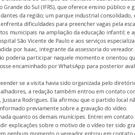
o Grande do Sul (IFRS), que oferece ensino público e 
dantes da região; um parque industrial consolidado,
enfrenta dificuldades para preencher vagas pela esc
tos municipais na ampliação da educação infantil; e 
spital São Vicente de Paulo e aos serviços especializ
endida por Isaac, integrante da assessoria do vereador
ão poderia participar naquele momento e orientou q
fosse encaminhado por WhatsApp para posterior aval
nder se a visita havia sido organizada pelo diretóri
balhadores, a redação também entrou em contato co
, Jussara Rodrigues. Ela afirmou que o partido local n
informado previamente sobre a gravação do vídeo.
gnada quanto os demais munícipes. Entrei em contato 
dir explicações sobre o motivo de o vídeo ter sido gr
 em nenhum momento o vereador entrou em contato 