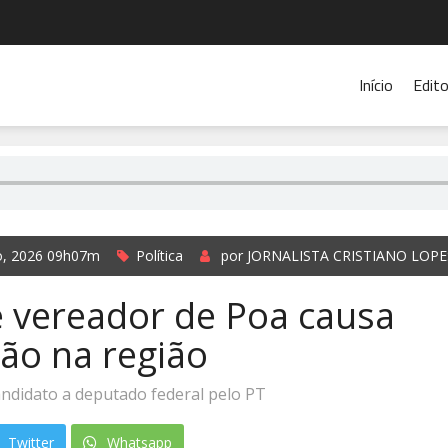
Início
Edito
ho, 2026 09h07m
Política
por JORNALISTA CRISTIANO LOPE
e vereador de Poa causa
ão na região
andidato a deputado federal pelo PT
Twitter
Whatsapp